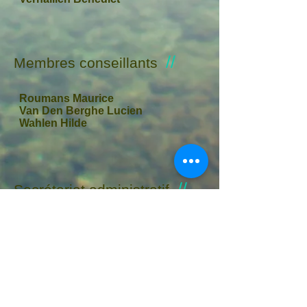
//
Membres conseillants
Roumans Maurice
Van Den Berghe Lucien
Wahlen Hilde
//
Secrétariat administratif
Jacobs Myriam - verantwoordelijke
Middelmolenlaan 20 - 2100
Antwerpen
03 354 58 76
secretariaat@udb.be