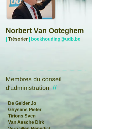
Norbert Van Ooteghem
|
Trésorier
|
boekhouding@udb.be
Membres du conseil
//
d'administration
De Gelder Jo
Ghysens Pieter
T
irions Sven
Van Assche Dirk
Vernaillen Benedict